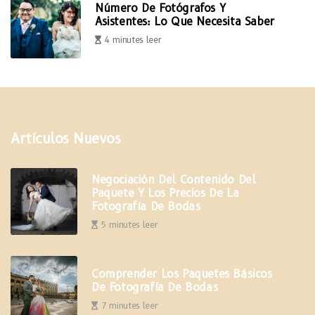
Número De Fotógrafos Y
Asistentes: Lo Que Necesita Saber
4 minutes leer
Artículos Nuevos
Negociación Del Contenido Del
Paquete Y Los Precios De La
Fotografía De Bodas
5 minutes leer
Comprender Los Paquetes Básicos
De Fotografía De Bodas
7 minutes leer